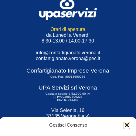
Orari di apertura
da Lunedì a Venerdì
8.30-13.00 / 14.00-17.30
info@confartigianato.verona.it
confartigianato.verona@pec.it
Confartigianato Imprese Verona
Cod. Fisc. 80013600236
UPA Servizi srl Verona
Capitale sociale € 52.000,00 i.v.
P. IVA 02682390238
REA n. 254349
Via Selenia, 16
37135 Verona (Italy)
Tel. 045 9211555
Gestisci Consenso
Fax 045 9211599