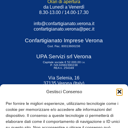
Orari di apertura
da Lunedì a Venerdì
8.30-13.00 / 14.00-17.30
info@confartigianato.verona.it
confartigianato.verona@pec.it
Confartigianato Imprese Verona
Cod. Fisc. 80013600236
UPA Servizi srl Verona
Capitale sociale € 52.000,00 i.v.
P. IVA 02682390238
REA n. 254349
Via Selenia, 16
37135 Verona (Italy)
Tel. 045 9211555
Gestisci Consenso
Fax 045 9211599
Per fornire le migliori esperienze, utilizziamo tecnologie come i
cookie per memorizzare e/o accedere alle informazioni del
dispositivo. Il consenso a queste tecnologie ci permetterà di
elaborare dati come il comportamento di navigazione o ID unici
su questo sito. Non acconsentire o ritirare il consenso può