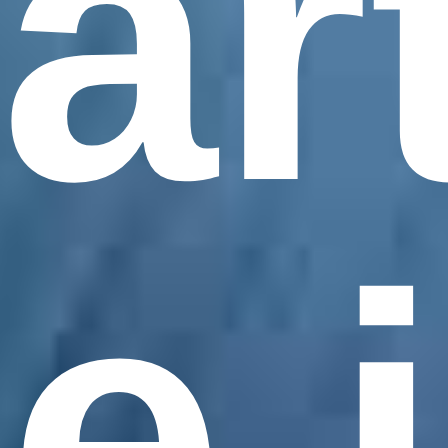
ar
e i