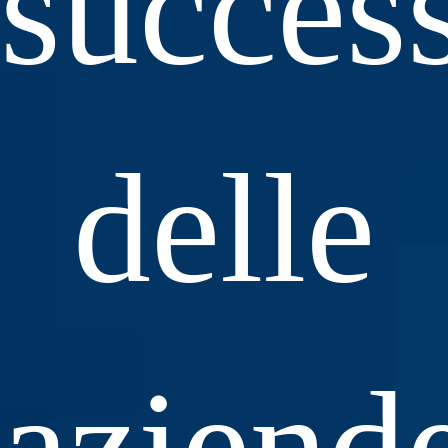
succes
delle
aziend