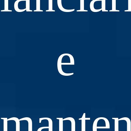
e
manten