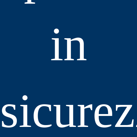
in
sicure