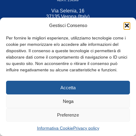
REA n. 254349
Via Selenia, 16
37135 Verona (Italy)
Tel. 045 9211555
Gestisci Consenso
Fax 045 9211599
Per fornire le migliori esperienze, utilizziamo tecnologie come i
cookie per memorizzare e/o accedere alle informazioni del
dispositivo. Il consenso a queste tecnologie ci permetterà di
elaborare dati come il comportamento di navigazione o ID unici
su questo sito. Non acconsentire o ritirare il consenso può
© Tutti i diritti riservati
influire negativamente su alcune caratteristiche e funzioni.
Privacy Policy
e
Cookie
|
Informativa Cookie
Accetta
Web Design: Baoblà
Nega
Preferenze
Informativa Cookie
Privacy policy