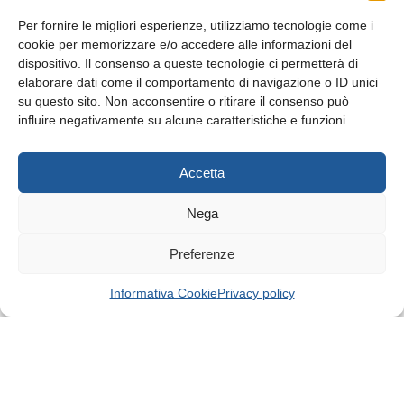
Per fornire le migliori esperienze, utilizziamo tecnologie come i
cookie per memorizzare e/o accedere alle informazioni del
dispositivo. Il consenso a queste tecnologie ci permetterà di
elaborare dati come il comportamento di navigazione o ID unici
su questo sito. Non acconsentire o ritirare il consenso può
© Tutti i diritti riservati
influire negativamente su alcune caratteristiche e funzioni.
Privacy Policy
e
Cookie
|
Informativa Cookie
Accetta
Web Design: Baoblà
Nega
Preferenze
Informativa Cookie
Privacy policy