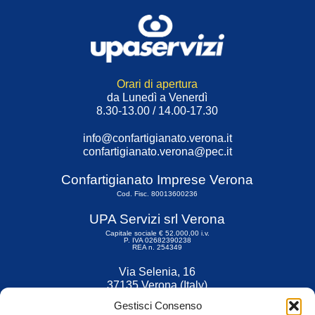
Orari di apertura
da Lunedì a Venerdì
8.30-13.00 / 14.00-17.30
info@confartigianato.verona.it
confartigianato.verona@pec.it
Confartigianato Imprese Verona
Cod. Fisc. 80013600236
UPA Servizi srl Verona
Capitale sociale € 52.000,00 i.v.
P. IVA 02682390238
REA n. 254349
Via Selenia, 16
37135 Verona (Italy)
Tel. 045 9211555
Gestisci Consenso
Fax 045 9211599