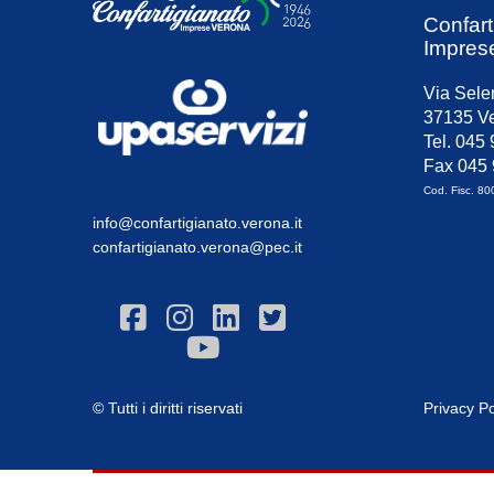
Confart
Impres
Via Sele
37135 Ve
Tel. 045
Fax 045
Cod. Fisc. 8
info@confartigianato.verona.it
confartigianato.verona@pec.it
© Tutti i diritti riservati
Privacy Po