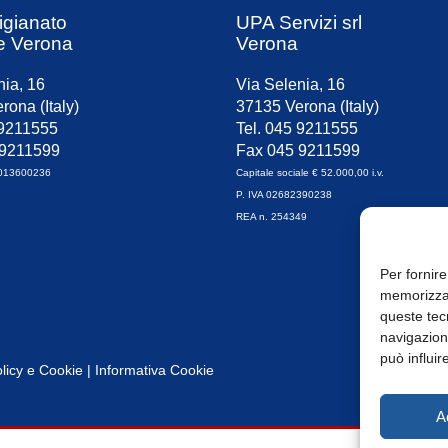
igianato
UPA Servizi srl
e Verona
Verona
nia, 16
Via Selenia, 16
rona (Italy)
37135 Verona (Italy)
 9211555
Tel. 045 9211555
 9211599
Fax 045 9211599
0013600236
Capitale sociale € 52.000,00 i.v.
P. IVA 02682390238
REA n. 254349
Per fornire
memorizzar
queste tec
navigazione
può influir
licy
e
Cookie
|
Informativa Cookie
A