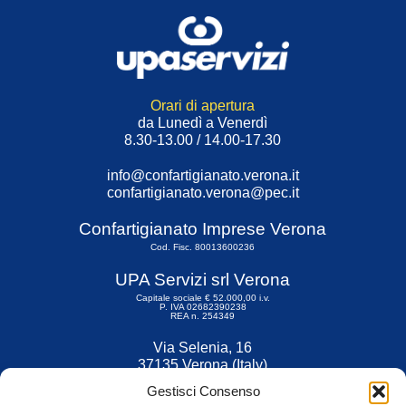
Orari di apertura
da Lunedì a Venerdì
8.30-13.00 / 14.00-17.30
info@confartigianato.verona.it
confartigianato.verona@pec.it
Confartigianato Imprese Verona
Cod. Fisc. 80013600236
UPA Servizi srl Verona
Capitale sociale € 52.000,00 i.v.
P. IVA 02682390238
REA n. 254349
Via Selenia, 16
37135 Verona (Italy)
Tel. 045 9211555
Gestisci Consenso
Fax 045 9211599