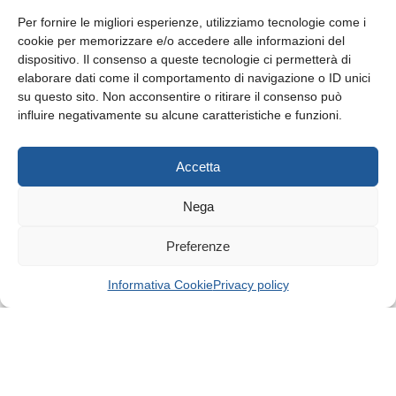
Per fornire le migliori esperienze, utilizziamo tecnologie come i
cookie per memorizzare e/o accedere alle informazioni del
dispositivo. Il consenso a queste tecnologie ci permetterà di
elaborare dati come il comportamento di navigazione o ID unici
su questo sito. Non acconsentire o ritirare il consenso può
© Tutti i diritti riservati
influire negativamente su alcune caratteristiche e funzioni.
Privacy Policy
e
Cookie
|
Informativa Cookie
Accetta
Web Design: Baoblà
Nega
Preferenze
Informativa Cookie
Privacy policy