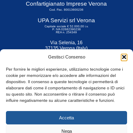
Confartigianato Imprese Verona
Cod. Fisc. 80013600236
UPA Servizi srl Verona
Capitale sociale € 52.000,00 i.v.
P. IVA 02682390238
REA n. 254349
Via Selenia, 16
37135 Verona (Italy)
Tel. 045 9211555
Gestisci Consenso
Fax 045 9211599
Per fornire le migliori esperienze, utilizziamo tecnologie come i
cookie per memorizzare e/o accedere alle informazioni del
dispositivo. Il consenso a queste tecnologie ci permetterà di
elaborare dati come il comportamento di navigazione o ID unici
su questo sito. Non acconsentire o ritirare il consenso può
© Tutti i diritti riservati
influire negativamente su alcune caratteristiche e funzioni.
Privacy Policy
e
Cookie
|
Informativa Cookie
Accetta
Web Design: Baoblà
Nega