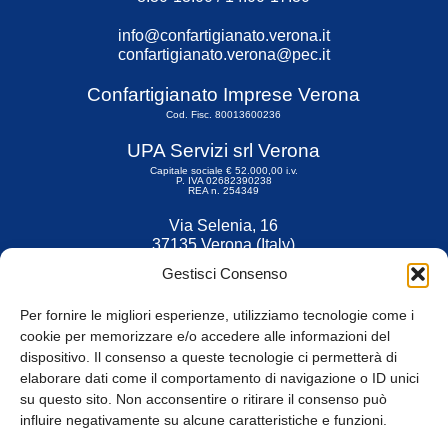
info@confartigianato.verona.it
confartigianato.verona@pec.it
Confartigianato Imprese Verona
Cod. Fisc. 80013600236
UPA Servizi srl Verona
Capitale sociale € 52.000,00 i.v.
P. IVA 02682390238
REA n. 254349
Via Selenia, 16
37135 Verona (Italy)
Tel. 045 9211555
Gestisci Consenso
Fax 045 9211599
Per fornire le migliori esperienze, utilizziamo tecnologie come i
cookie per memorizzare e/o accedere alle informazioni del
dispositivo. Il consenso a queste tecnologie ci permetterà di
elaborare dati come il comportamento di navigazione o ID unici
su questo sito. Non acconsentire o ritirare il consenso può
© Tutti i diritti riservati
influire negativamente su alcune caratteristiche e funzioni.