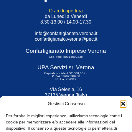
Orari di apertura
da Lunedì a Venerdì
8.30-13.00 / 14.00-17.30
info@confartigianato.verona.it
confartigianato.verona@pec.it
Confartigianato Imprese Verona
Cod. Fisc. 80013600236
UPA Servizi srl Verona
Capitale sociale € 52.000,00 i.v.
P. IVA 02682390238
REA n. 254349
Via Selenia, 16
37135 Verona (Italy)
Tel. 045 9211555
Gestisci Consenso
Fax 045 9211599
Per fornire le migliori esperienze, utilizziamo tecnologie come i
cookie per memorizzare e/o accedere alle informazioni del
dispositivo. Il consenso a queste tecnologie ci permetterà di