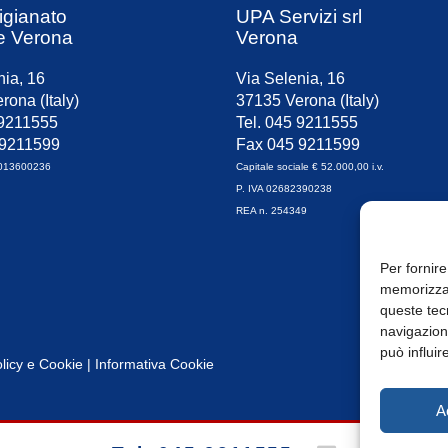
igianato
UPA Servizi srl
e Verona
Verona
nia, 16
Via Selenia, 16
rona (Italy)
37135 Verona (Italy)
 9211555
Tel. 045 9211555
 9211599
Fax 045 9211599
0013600236
Capitale sociale € 52.000,00 i.v.
P. IVA 02682390238
REA n. 254349
Per fornire
memorizzar
queste tec
navigazione
può influir
licy
e
Cookie
|
Informativa Cookie
A