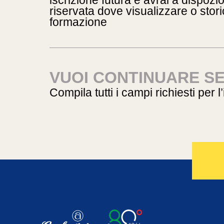
iscrizione futura e avrai a dispoz
riservata dove visualizzare o storic
formazione
VUOI CONTINUARE S
Compila tutti i campi richiesti per l