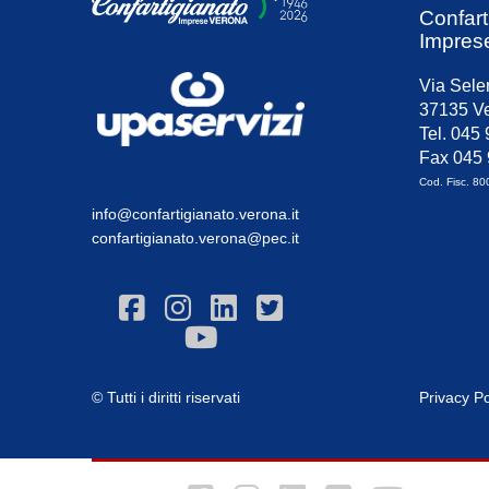
Confart
Impres
Via Sele
37135 Ve
Tel. 045
Fax 045
Cod. Fisc. 8
info@confartigianato.verona.it
confartigianato.verona@pec.it
© Tutti i diritti riservati
Privacy Po