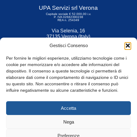
UPA Servizi srl Verona
Capitale sociale € 52.000,00 i.v.
P. IVA 02682390238
REA n. 254349
Via Selenia, 16
37135 Verona (Italy)
Tel. 045 9211555
Gestisci Consenso
Fax 045 9211599
Per fornire le migliori esperienze, utilizziamo tecnologie come i
cookie per memorizzare e/o accedere alle informazioni del
dispositivo. Il consenso a queste tecnologie ci permetterà di
elaborare dati come il comportamento di navigazione o ID unici
su questo sito. Non acconsentire o ritirare il consenso può
© Tutti i diritti riservati
influire negativamente su alcune caratteristiche e funzioni.
Privacy Policy
e
Cookie
|
Informativa Cookie
Accetta
Web Design: Baoblà
Nega
Preferenze