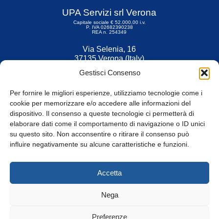
UPA Servizi srl Verona
Capitale sociale € 52.000,00 i.v.
P. IVA 02682390238
REA n. 254349
Via Selenia, 16
37135 Verona (Italy)
Tel. 045 9211555
Gestisci Consenso
Fax 045 9211599
Per fornire le migliori esperienze, utilizziamo tecnologie come i
cookie per memorizzare e/o accedere alle informazioni del
dispositivo. Il consenso a queste tecnologie ci permetterà di
elaborare dati come il comportamento di navigazione o ID unici
su questo sito. Non acconsentire o ritirare il consenso può
© Tutti i diritti riservati
influire negativamente su alcune caratteristiche e funzioni.
Privacy Policy
e
Cookie
|
Informativa Cookie
Accetta
Web Design: Baoblà
Nega
Preferenze