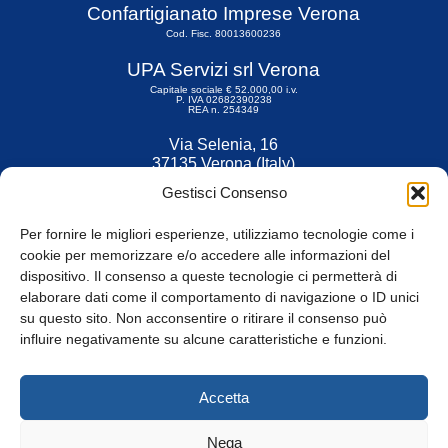
Confartigianato Imprese Verona
Cod. Fisc. 80013600236
UPA Servizi srl Verona
Capitale sociale € 52.000,00 i.v.
P. IVA 02682390238
REA n. 254349
Via Selenia, 16
37135 Verona (Italy)
Tel. 045 9211555
Gestisci Consenso
Fax 045 9211599
Per fornire le migliori esperienze, utilizziamo tecnologie come i
cookie per memorizzare e/o accedere alle informazioni del
dispositivo. Il consenso a queste tecnologie ci permetterà di
elaborare dati come il comportamento di navigazione o ID unici
su questo sito. Non acconsentire o ritirare il consenso può
© Tutti i diritti riservati
influire negativamente su alcune caratteristiche e funzioni.
Privacy Policy
e
Cookie
|
Informativa Cookie
Accetta
Web Design: Baoblà
Nega