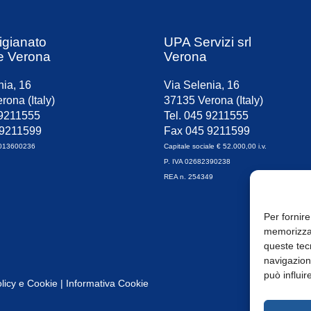
igianato
UPA Servizi srl
e Verona
Verona
nia, 16
Via Selenia, 16
rona (Italy)
37135 Verona (Italy)
 9211555
Tel. 045 9211555
 9211599
Fax 045 9211599
0013600236
Capitale sociale € 52.000,00 i.v.
P. IVA 02682390238
REA n. 254349
Per fornire
memorizzar
queste tec
navigazione
può influir
licy
e
Cookie
|
Informativa Cookie