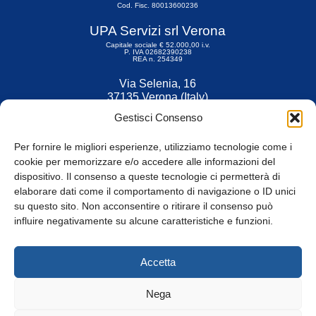
Cod. Fisc. 80013600236
UPA Servizi srl Verona
Capitale sociale € 52.000,00 i.v.
P. IVA 02682390238
REA n. 254349
Via Selenia, 16
37135 Verona (Italy)
Tel. 045 9211555
Gestisci Consenso
Fax 045 9211599
Per fornire le migliori esperienze, utilizziamo tecnologie come i
cookie per memorizzare e/o accedere alle informazioni del
dispositivo. Il consenso a queste tecnologie ci permetterà di
elaborare dati come il comportamento di navigazione o ID unici
su questo sito. Non acconsentire o ritirare il consenso può
© Tutti i diritti riservati
influire negativamente su alcune caratteristiche e funzioni.
Privacy Policy
e
Cookie
|
Informativa Cookie
Accetta
Web Design: Baoblà
Nega