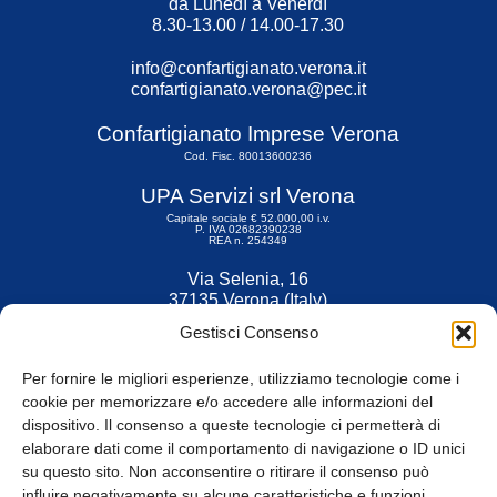
da Lunedì a Venerdì
8.30-13.00 / 14.00-17.30
info@confartigianato.verona.it
confartigianato.verona@pec.it
Confartigianato Imprese Verona
Cod. Fisc. 80013600236
UPA Servizi srl Verona
Capitale sociale € 52.000,00 i.v.
P. IVA 02682390238
REA n. 254349
Via Selenia, 16
37135 Verona (Italy)
Tel. 045 9211555
Gestisci Consenso
Fax 045 9211599
Per fornire le migliori esperienze, utilizziamo tecnologie come i
cookie per memorizzare e/o accedere alle informazioni del
dispositivo. Il consenso a queste tecnologie ci permetterà di
elaborare dati come il comportamento di navigazione o ID unici
su questo sito. Non acconsentire o ritirare il consenso può
© Tutti i diritti riservati
influire negativamente su alcune caratteristiche e funzioni.