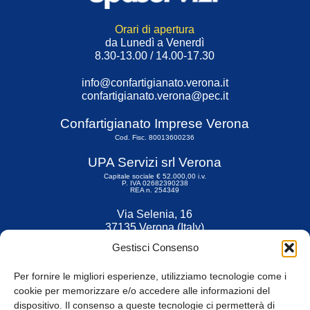
Orari di apertura
da Lunedì a Venerdì
8.30-13.00 / 14.00-17.30
info@confartigianato.verona.it
confartigianato.verona@pec.it
Confartigianato Imprese Verona
Cod. Fisc. 80013600236
UPA Servizi srl Verona
Capitale sociale € 52.000,00 i.v.
P. IVA 02682390238
REA n. 254349
Via Selenia, 16
37135 Verona (Italy)
Tel. 045 9211555
Gestisci Consenso
Fax 045 9211599
Per fornire le migliori esperienze, utilizziamo tecnologie come i
cookie per memorizzare e/o accedere alle informazioni del
dispositivo. Il consenso a queste tecnologie ci permetterà di