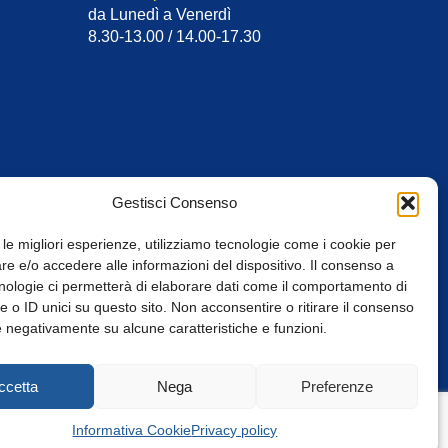
da Lunedì a Venerdì
8.30-13.00 / 14.00-17.30
Gestisci Consenso
 le migliori esperienze, utilizziamo tecnologie come i cookie per
e e/o accedere alle informazioni del dispositivo. Il consenso a
nologie ci permetterà di elaborare dati come il comportamento di
 o ID unici su questo sito. Non acconsentire o ritirare il consenso
e negativamente su alcune caratteristiche e funzioni.
Web Design: Baoblà
ccetta
Nega
Preferenze
Informativa Cookie
Privacy policy