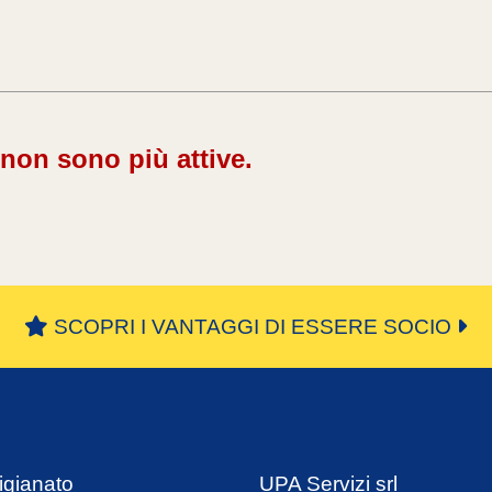
 non sono più attive.
SCOPRI I VANTAGGI DI ESSERE SOCIO
igianato
UPA Servizi srl