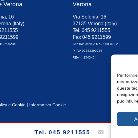
e Verona
Verona
nia, 16
Via Selenia, 16
rona (Italy)
37135 Verona (Italy)
 9211555
Tel. 045 9211555
 9211599
Fax 045 9211599
0013600236
Capitale sociale € 52.000,00 i.v.
P. IVA 02682390238
REA n. 254349
Per fornire
memorizzar
queste tec
navigazione
può influir
licy
e
Cookie
|
Informativa Cookie
A
Tel. 045 9211555