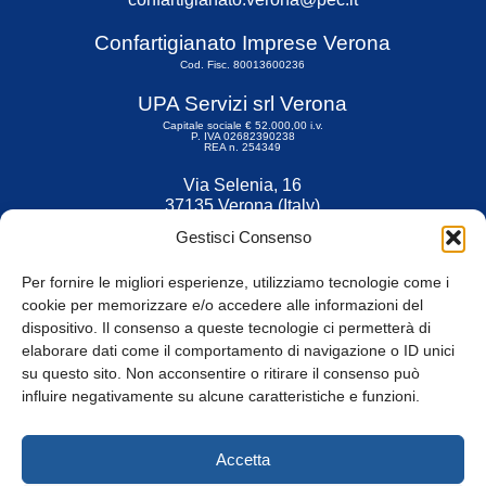
Confartigianato Imprese Verona
Cod. Fisc. 80013600236
UPA Servizi srl Verona
Capitale sociale € 52.000,00 i.v.
P. IVA 02682390238
REA n. 254349
Via Selenia, 16
37135 Verona (Italy)
Tel. 045 9211555
Gestisci Consenso
Fax 045 9211599
Per fornire le migliori esperienze, utilizziamo tecnologie come i
cookie per memorizzare e/o accedere alle informazioni del
dispositivo. Il consenso a queste tecnologie ci permetterà di
elaborare dati come il comportamento di navigazione o ID unici
su questo sito. Non acconsentire o ritirare il consenso può
© Tutti i diritti riservati
influire negativamente su alcune caratteristiche e funzioni.
Privacy Policy
e
Cookie
|
Informativa Cookie
Accetta