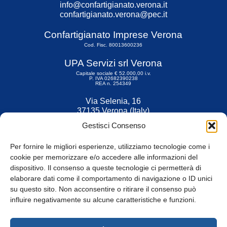
info@confartigianato.verona.it
confartigianato.verona@pec.it
Confartigianato Imprese Verona
Cod. Fisc. 80013600236
UPA Servizi srl Verona
Capitale sociale € 52.000,00 i.v.
P. IVA 02682390238
REA n. 254349
Via Selenia, 16
37135 Verona (Italy)
Tel. 045 9211555
Gestisci Consenso
Fax 045 9211599
Per fornire le migliori esperienze, utilizziamo tecnologie come i
cookie per memorizzare e/o accedere alle informazioni del
dispositivo. Il consenso a queste tecnologie ci permetterà di
elaborare dati come il comportamento di navigazione o ID unici
su questo sito. Non acconsentire o ritirare il consenso può
© Tutti i diritti riservati
influire negativamente su alcune caratteristiche e funzioni.
Privacy Policy
e
Cookie
|
Informativa Cookie