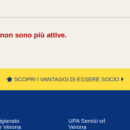
 non sono più attive.
SCOPRI I VANTAGGI DI ESSERE SOCIO
igianato
UPA Servizi srl
e Verona
Verona