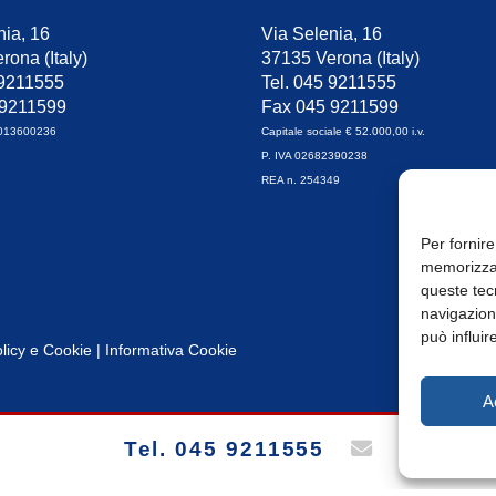
nia, 16
Via Selenia, 16
rona (Italy)
37135 Verona (Italy)
 9211555
Tel. 045 9211555
 9211599
Fax 045 9211599
0013600236
Capitale sociale € 52.000,00 i.v.
P. IVA 02682390238
REA n. 254349
Per fornire
memorizzar
queste tec
navigazione
può influir
licy
e
Cookie
|
Informativa Cookie
A
Tel. 045 9211555