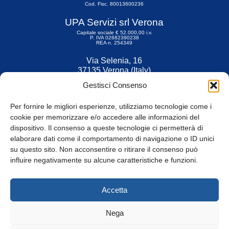
Cod. Fisc. 80013600236
UPA Servizi srl Verona
Capitale sociale € 52.000,00 i.v.
P. IVA 02682390238
REA n. 254349
Via Selenia, 16
37135 Verona (Italy)
Tel. 045 9211555
Gestisci Consenso
Fax 045 9211599
Per fornire le migliori esperienze, utilizziamo tecnologie come i
cookie per memorizzare e/o accedere alle informazioni del
dispositivo. Il consenso a queste tecnologie ci permetterà di
elaborare dati come il comportamento di navigazione o ID unici
su questo sito. Non acconsentire o ritirare il consenso può
© Tutti i diritti riservati
influire negativamente su alcune caratteristiche e funzioni.
Privacy Policy
e
Cookie
|
Informativa Cookie
Accetta
Web Design: Baoblà
Nega