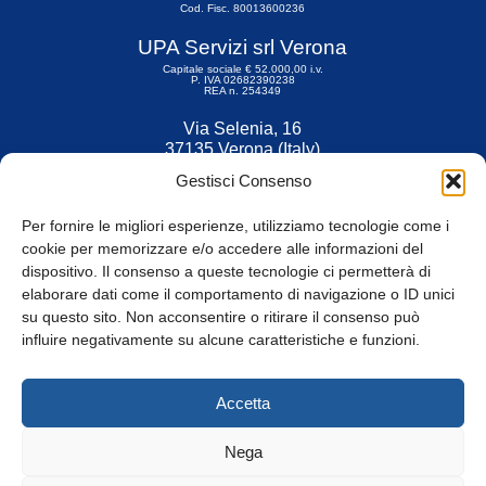
Cod. Fisc. 80013600236
UPA Servizi srl Verona
Capitale sociale € 52.000,00 i.v.
P. IVA 02682390238
REA n. 254349
Via Selenia, 16
37135 Verona (Italy)
Tel. 045 9211555
Gestisci Consenso
Fax 045 9211599
Per fornire le migliori esperienze, utilizziamo tecnologie come i
cookie per memorizzare e/o accedere alle informazioni del
dispositivo. Il consenso a queste tecnologie ci permetterà di
elaborare dati come il comportamento di navigazione o ID unici
su questo sito. Non acconsentire o ritirare il consenso può
© Tutti i diritti riservati
influire negativamente su alcune caratteristiche e funzioni.
Privacy Policy
e
Cookie
|
Informativa Cookie
Accetta
Web Design: Baoblà
Nega