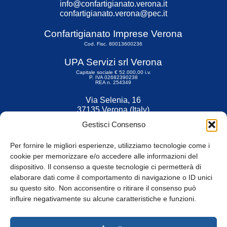
info@confartigianato.verona.it
confartigianato.verona@pec.it
Confartigianato Imprese Verona
Cod. Fisc. 80013600236
UPA Servizi srl Verona
Capitale sociale € 52.000,00 i.v.
P. IVA 02682390238
REA n. 254349
Via Selenia, 16
37135 Verona (Italy)
Tel. 045 9211555
Gestisci Consenso
Fax 045 9211599
Per fornire le migliori esperienze, utilizziamo tecnologie come i
cookie per memorizzare e/o accedere alle informazioni del
dispositivo. Il consenso a queste tecnologie ci permetterà di
elaborare dati come il comportamento di navigazione o ID unici
su questo sito. Non acconsentire o ritirare il consenso può
© Tutti i diritti riservati
influire negativamente su alcune caratteristiche e funzioni.
Privacy Policy
e
Cookie
|
Informativa Cookie