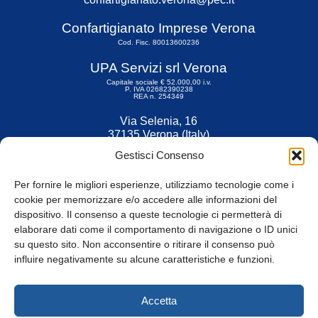
Confartigianato Imprese Verona
Cod. Fisc. 80013600236
UPA Servizi srl Verona
Capitale sociale € 52.000,00 i.v.
P. IVA 02682390238
REA n. 254349
Via Selenia, 16
37135 Verona (Italy)
Tel. 045 9211555
Gestisci Consenso
Fax 045 9211599
Per fornire le migliori esperienze, utilizziamo tecnologie come i
cookie per memorizzare e/o accedere alle informazioni del
dispositivo. Il consenso a queste tecnologie ci permetterà di
elaborare dati come il comportamento di navigazione o ID unici
su questo sito. Non acconsentire o ritirare il consenso può
© Tutti i diritti riservati
influire negativamente su alcune caratteristiche e funzioni.
Privacy Policy
e
Cookie
|
Informativa Cookie
Accetta