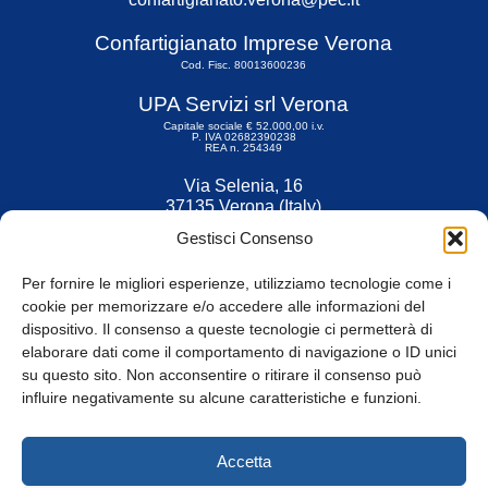
Confartigianato Imprese Verona
Cod. Fisc. 80013600236
UPA Servizi srl Verona
Capitale sociale € 52.000,00 i.v.
P. IVA 02682390238
REA n. 254349
Via Selenia, 16
37135 Verona (Italy)
Tel. 045 9211555
Gestisci Consenso
Fax 045 9211599
Per fornire le migliori esperienze, utilizziamo tecnologie come i
cookie per memorizzare e/o accedere alle informazioni del
dispositivo. Il consenso a queste tecnologie ci permetterà di
elaborare dati come il comportamento di navigazione o ID unici
su questo sito. Non acconsentire o ritirare il consenso può
© Tutti i diritti riservati
influire negativamente su alcune caratteristiche e funzioni.
Privacy Policy
e
Cookie
|
Informativa Cookie
Accetta