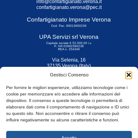
info@confartigianato.verona.it
confartigianato.verona@pec.it
Confartigianato Imprese Verona
Cod. Fisc. 80013600236
UPA Servizi srl Verona
Capitale sociale € 52.000,00 i.v.
P. IVA 02682390238
REA n. 254349
Via Selenia, 16
37135 Verona (Italy)
Tel. 045 9211555
Gestisci Consenso
Fax 045 9211599
Per fornire le migliori esperienze, utilizziamo tecnologie come i
cookie per memorizzare e/o accedere alle informazioni del
dispositivo. Il consenso a queste tecnologie ci permetterà di
elaborare dati come il comportamento di navigazione o ID unici
su questo sito. Non acconsentire o ritirare il consenso può
© Tutti i diritti riservati
influire negativamente su alcune caratteristiche e funzioni.
Privacy Policy
e
Cookie
|
Informativa Cookie
Accetta