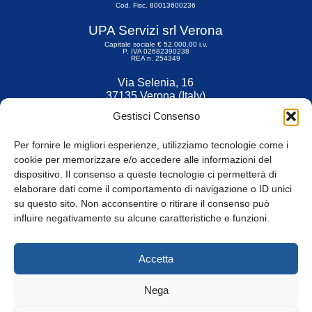
Cod. Fisc. 80013600236
UPA Servizi srl Verona
Capitale sociale € 52.000,00 i.v.
P. IVA 02682390238
REA n. 254349
Via Selenia, 16
37135 Verona (Italy)
Tel. 045 9211555
Gestisci Consenso
Fax 045 9211599
Per fornire le migliori esperienze, utilizziamo tecnologie come i
cookie per memorizzare e/o accedere alle informazioni del
dispositivo. Il consenso a queste tecnologie ci permetterà di
elaborare dati come il comportamento di navigazione o ID unici
su questo sito. Non acconsentire o ritirare il consenso può
© Tutti i diritti riservati
influire negativamente su alcune caratteristiche e funzioni.
Privacy Policy
e
Cookie
|
Informativa Cookie
Accetta
Web Design: Baoblà
Nega