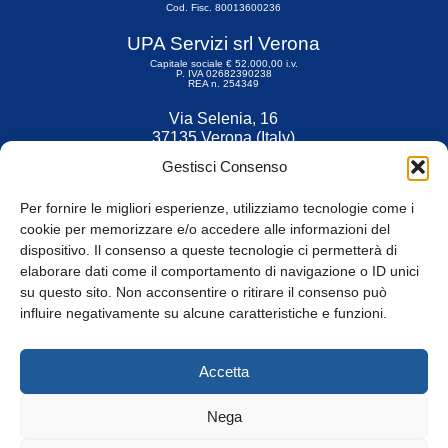
Cod. Fisc. 80013600236
UPA Servizi srl Verona
Capitale sociale € 52.000,00 i.v.
P. IVA 02682390238
REA n. 254349
Via Selenia, 16
37135 Verona (Italy)
Tel. 045 9211555
Gestisci Consenso
Fax 045 9211599
Per fornire le migliori esperienze, utilizziamo tecnologie come i
cookie per memorizzare e/o accedere alle informazioni del
dispositivo. Il consenso a queste tecnologie ci permetterà di
elaborare dati come il comportamento di navigazione o ID unici
su questo sito. Non acconsentire o ritirare il consenso può
© Tutti i diritti riservati
influire negativamente su alcune caratteristiche e funzioni.
Privacy Policy
e
Cookie
|
Informativa Cookie
Accetta
Web Design: Baoblà
Nega