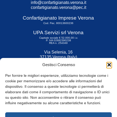
info@confartigianato.verona.it
confartigianato.verona@pec.it
Confartigianato Imprese Verona
Cod. Fisc. 80013600236
UPA Servizi srl Verona
Capitale sociale € 52.000,00 i.v.
P. IVA 02682390238
REA n. 254349
Via Selenia, 16
37135 Verona (Italy)
Tel. 045 9211555
Gestisci Consenso
Fax 045 9211599
Per fornire le migliori esperienze, utilizziamo tecnologie come i
cookie per memorizzare e/o accedere alle informazioni del
dispositivo. Il consenso a queste tecnologie ci permetterà di
elaborare dati come il comportamento di navigazione o ID unici
su questo sito. Non acconsentire o ritirare il consenso può
© Tutti i diritti riservati
influire negativamente su alcune caratteristiche e funzioni.
Privacy Policy
e
Cookie
|
Informativa Cookie