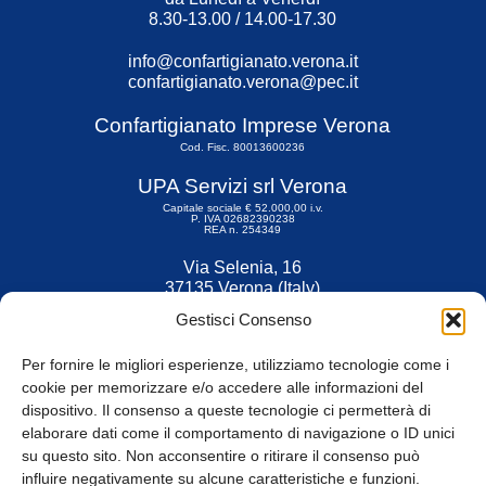
8.30-13.00 / 14.00-17.30
info@confartigianato.verona.it
confartigianato.verona@pec.it
Confartigianato Imprese Verona
Cod. Fisc. 80013600236
UPA Servizi srl Verona
Capitale sociale € 52.000,00 i.v.
P. IVA 02682390238
REA n. 254349
Via Selenia, 16
37135 Verona (Italy)
Tel. 045 9211555
Gestisci Consenso
Fax 045 9211599
Per fornire le migliori esperienze, utilizziamo tecnologie come i
cookie per memorizzare e/o accedere alle informazioni del
dispositivo. Il consenso a queste tecnologie ci permetterà di
elaborare dati come il comportamento di navigazione o ID unici
su questo sito. Non acconsentire o ritirare il consenso può
© Tutti i diritti riservati
influire negativamente su alcune caratteristiche e funzioni.