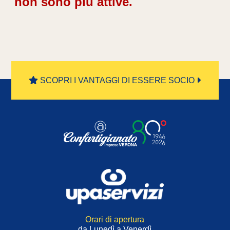
non sono più attive.
SCOPRI I VANTAGGI DI ESSERE SOCIO
Orari di apertura
da Lunedì a Venerdì