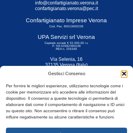
info@confartigianato.verona.it
confartigianato.verona@pec.it
Confartigianato Imprese Verona
Cod. Fisc. 80013600236
UPA Servizi srl Verona
Capitale sociale € 52.000,00 i.v.
P. IVA 02682390238
REA n. 254349
Via Selenia, 16
37135 Verona (Italy)
Tel. 045 9211555
Gestisci Consenso
Fax 045 9211599
Per fornire le migliori esperienze, utilizziamo tecnologie come i
cookie per memorizzare e/o accedere alle informazioni del
dispositivo. Il consenso a queste tecnologie ci permetterà di
elaborare dati come il comportamento di navigazione o ID unici
su questo sito. Non acconsentire o ritirare il consenso può
© Tutti i diritti riservati
influire negativamente su alcune caratteristiche e funzioni.
Privacy Policy
e
Cookie
|
Informativa Cookie