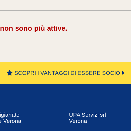
 non sono più attive.
SCOPRI I VANTAGGI DI ESSERE SOCIO
igianato
UPA Servizi srl
e Verona
Verona