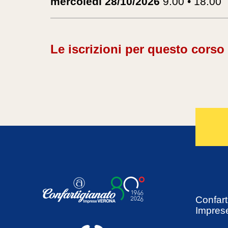
mercoledì 28/10/2026
9.00 • 18.00
Le iscrizioni per questo corso
Confart
Impres