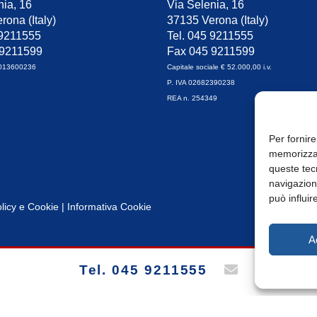
nia, 16
Via Selenia, 16
rona (Italy)
37135 Verona (Italy)
 9211555
Tel. 045 9211555
 9211599
Fax 045 9211599
0013600236
Capitale sociale € 52.000,00 i.v.
P. IVA 02682390238
REA n. 254349
Per fornire
memorizzar
queste tec
navigazione
può influir
licy
e
Cookie
|
Informativa Cookie
A
Tel. 045 9211555