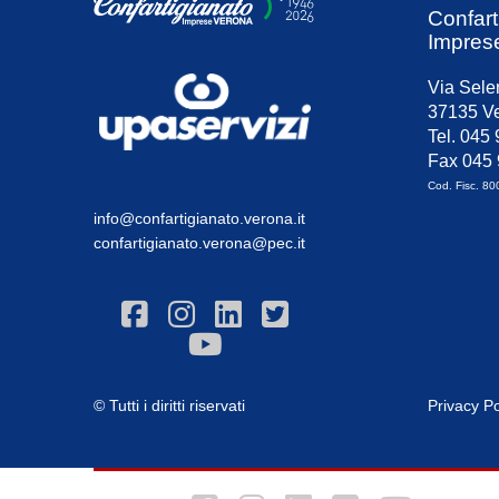
Confart
Impres
Via Sele
37135 Ve
Tel. 045
Fax 045
Cod. Fisc. 8
info@confartigianato.verona.it
confartigianato.verona@pec.it
© Tutti i diritti riservati
Privacy Po