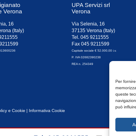
igianato
UPA Servizi srl
e Verona
Verona
nia, 16
Via Selenia, 16
rona (Italy)
37135 Verona (Italy)
 9211555
Tel. 045 9211555
 9211599
Fax 045 9211599
0013600236
Capitale sociale € 52.000,00 i.v.
P. IVA 02682390238
REA n. 254349
Per fornire
memorizzar
queste tec
navigazione
può influir
licy
e
Cookie
|
Informativa Cookie
A