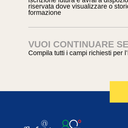
iscrizione futura e avrai a dispoz
riservata dove visualizzare o storic
formazione
VUOI CONTINUARE S
Compila tutti i campi richiesti per l