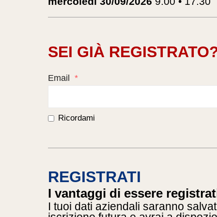
mercoledì 30/09/2026
9.00 • 17.30
SEI GIÀ REGISTRATO
Email
*
Ricordami
REGISTRATI
I vantaggi di essere registrat
I tuoi dati aziendali saranno salvat