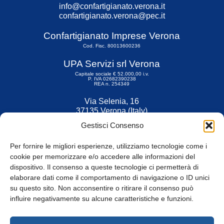
info@confartigianato.verona.it
confartigianato.verona@pec.it
Confartigianato Imprese Verona
Cod. Fisc. 80013600236
UPA Servizi srl Verona
Capitale sociale € 52.000,00 i.v.
P. IVA 02682390238
REA n. 254349
Via Selenia, 16
37135 Verona (Italy)
Tel. 045 9211555
Gestisci Consenso
Fax 045 9211599
Per fornire le migliori esperienze, utilizziamo tecnologie come i
cookie per memorizzare e/o accedere alle informazioni del
dispositivo. Il consenso a queste tecnologie ci permetterà di
elaborare dati come il comportamento di navigazione o ID unici
su questo sito. Non acconsentire o ritirare il consenso può
© Tutti i diritti riservati
influire negativamente su alcune caratteristiche e funzioni.
Privacy Policy
e
Cookie
|
Informativa Cookie