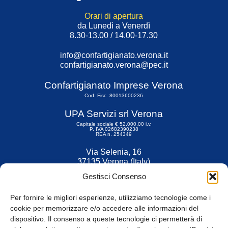
Orari di apertura
da Lunedì a Venerdì
8.30-13.00 / 14.00-17.30
info@confartigianato.verona.it
confartigianato.verona@pec.it
Confartigianato Imprese Verona
Cod. Fisc. 80013600236
UPA Servizi srl Verona
Capitale sociale € 52.000,00 i.v.
P. IVA 02682390238
REA n. 254349
Via Selenia, 16
37135 Verona (Italy)
Tel. 045 9211555
Gestisci Consenso
Fax 045 9211599
Per fornire le migliori esperienze, utilizziamo tecnologie come i
cookie per memorizzare e/o accedere alle informazioni del
dispositivo. Il consenso a queste tecnologie ci permetterà di