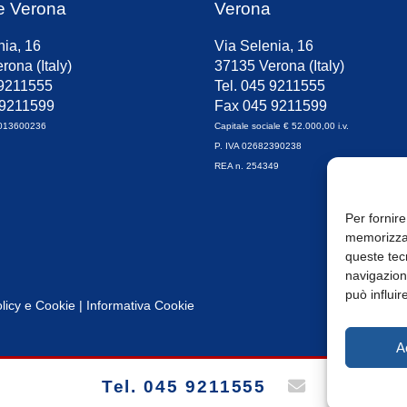
e Verona
Verona
nia, 16
Via Selenia, 16
rona (Italy)
37135 Verona (Italy)
 9211555
Tel. 045 9211555
 9211599
Fax 045 9211599
0013600236
Capitale sociale € 52.000,00 i.v.
P. IVA 02682390238
REA n. 254349
Per fornire
memorizzar
queste tec
navigazione
può influir
licy
e
Cookie
|
Informativa Cookie
A
Tel. 045 9211555