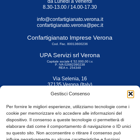
da Lunedì a Venerdì
8.30-13.00 / 14.00-17.30
info@confartigianato.verona.it
confartigianato.verona@pec.it
Confartigianato Imprese Verona
Cod. Fisc. 80013600236
UPA Servizi srl Verona
Capitale sociale € 52.000,00 i.v.
P. IVA 02682390238
REA n. 254349
Via Selenia, 16
37135 Verona (Italy)
Tel. 045 9211555
Gestisci Consenso
Fax 045 9211599
Per fornire le migliori esperienze, utilizziamo tecnologie come i
cookie per memorizzare e/o accedere alle informazioni del
dispositivo. Il consenso a queste tecnologie ci permetterà di
elaborare dati come il comportamento di navigazione o ID unici
su questo sito. Non acconsentire o ritirare il consenso può
© Tutti i diritti riservati
influire negativamente su alcune caratteristiche e funzioni.