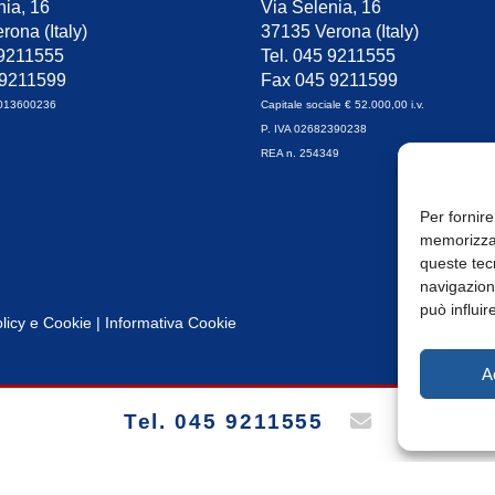
nia, 16
Via Selenia, 16
rona (Italy)
37135 Verona (Italy)
 9211555
Tel. 045 9211555
 9211599
Fax 045 9211599
0013600236
Capitale sociale € 52.000,00 i.v.
P. IVA 02682390238
REA n. 254349
Per fornire
memorizzar
queste tec
navigazione
può influir
licy
e
Cookie
|
Informativa Cookie
A
Tel. 045 9211555