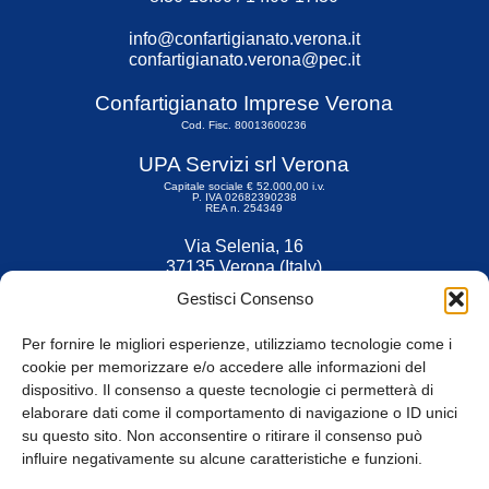
info@confartigianato.verona.it
confartigianato.verona@pec.it
Confartigianato Imprese Verona
Cod. Fisc. 80013600236
UPA Servizi srl Verona
Capitale sociale € 52.000,00 i.v.
P. IVA 02682390238
REA n. 254349
Via Selenia, 16
37135 Verona (Italy)
Tel. 045 9211555
Gestisci Consenso
Fax 045 9211599
Per fornire le migliori esperienze, utilizziamo tecnologie come i
cookie per memorizzare e/o accedere alle informazioni del
dispositivo. Il consenso a queste tecnologie ci permetterà di
elaborare dati come il comportamento di navigazione o ID unici
su questo sito. Non acconsentire o ritirare il consenso può
© Tutti i diritti riservati
influire negativamente su alcune caratteristiche e funzioni.