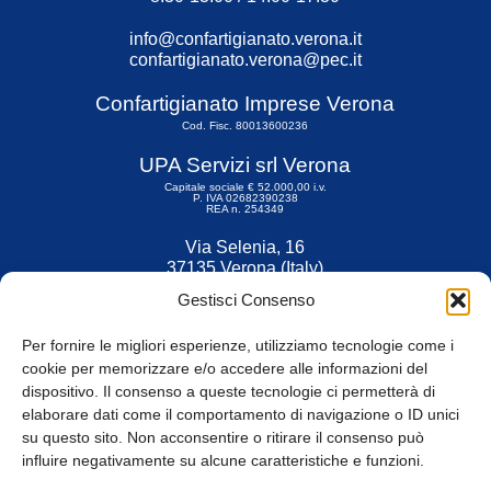
info@confartigianato.verona.it
confartigianato.verona@pec.it
Confartigianato Imprese Verona
Cod. Fisc. 80013600236
UPA Servizi srl Verona
Capitale sociale € 52.000,00 i.v.
P. IVA 02682390238
REA n. 254349
Via Selenia, 16
37135 Verona (Italy)
Tel. 045 9211555
Gestisci Consenso
Fax 045 9211599
Per fornire le migliori esperienze, utilizziamo tecnologie come i
cookie per memorizzare e/o accedere alle informazioni del
dispositivo. Il consenso a queste tecnologie ci permetterà di
elaborare dati come il comportamento di navigazione o ID unici
su questo sito. Non acconsentire o ritirare il consenso può
© Tutti i diritti riservati
influire negativamente su alcune caratteristiche e funzioni.