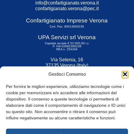
info@confartigianato.verona.it
confartigianato.verona@pec.it
Confartigianato Imprese Verona
Cod. Fisc. 80013600236
UPA Servizi srl Verona
Capitale sociale € 52.000,00 i.v.
P. IVA 02682390238
REA n. 254349
Via Selenia, 16
37135 Verona (Italy)
Tel. 045 9211555
Gestisci Consenso
Fax 045 9211599
Per fornire le migliori esperienze, utilizziamo tecnologie come i
cookie per memorizzare e/o accedere alle informazioni del
dispositivo. Il consenso a queste tecnologie ci permetterà di
elaborare dati come il comportamento di navigazione o ID unici
su questo sito. Non acconsentire o ritirare il consenso può
© Tutti i diritti riservati
influire negativamente su alcune caratteristiche e funzioni.
Privacy Policy
e
Cookie
|
Informativa Cookie