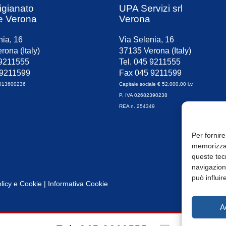
igianato
UPA Servizi srl
e Verona
Verona
nia, 16
Via Selenia, 16
rona (Italy)
37135 Verona (Italy)
 9211555
Tel. 045 9211555
 9211599
Fax 045 9211599
0013600236
Capitale sociale € 52.000,00 i.v.
P. IVA 02682390238
REA n. 254349
Per fornire
memorizzar
queste tec
navigazione
può influir
licy
e
Cookie
|
Informativa Cookie
A