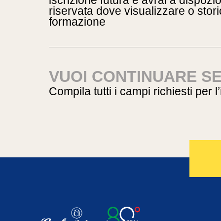
iscrizione futura e avrai a dispoz
riservata dove visualizzare o storic
formazione
VUOI CONTINUARE S
Compila tutti i campi richiesti per l