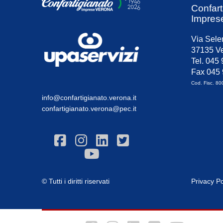
Confart
Impres
Via Sele
37135 Ve
Tel. 045
Fax 045
Cod. Fisc. 8
info@confartigianato.verona.it
confartigianato.verona@pec.it
© Tutti i diritti riservati
Privacy Po