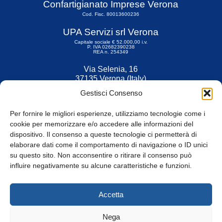
Confartigianato Imprese Verona
Cod. Fisc. 80013600236
UPA Servizi srl Verona
Capitale sociale € 52.000,00 i.v.
P. IVA 02682390238
REA n. 254349
Via Selenia, 16
37135 Verona (Italy)
Tel. 045 9211555
Gestisci Consenso
Fax 045 9211599
Per fornire le migliori esperienze, utilizziamo tecnologie come i
cookie per memorizzare e/o accedere alle informazioni del
dispositivo. Il consenso a queste tecnologie ci permetterà di
elaborare dati come il comportamento di navigazione o ID unici
su questo sito. Non acconsentire o ritirare il consenso può
© Tutti i diritti riservati
influire negativamente su alcune caratteristiche e funzioni.
Privacy Policy
e
Cookie
|
Informativa Cookie
Accetta
Web Design: Baoblà
Nega