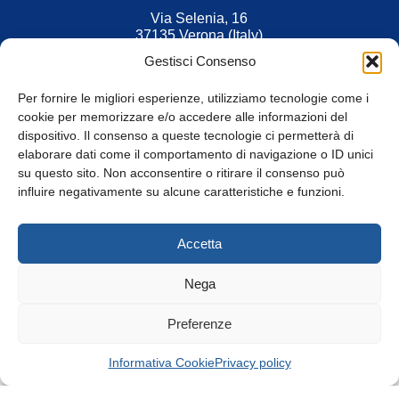
Via Selenia, 16
37135 Verona (Italy)
Tel. 045 9211555
Gestisci Consenso
Fax 045 9211599
Per fornire le migliori esperienze, utilizziamo tecnologie come i
cookie per memorizzare e/o accedere alle informazioni del
dispositivo. Il consenso a queste tecnologie ci permetterà di
elaborare dati come il comportamento di navigazione o ID unici
su questo sito. Non acconsentire o ritirare il consenso può
© Tutti i diritti riservati
influire negativamente su alcune caratteristiche e funzioni.
Privacy Policy
e
Cookie
|
Informativa Cookie
Accetta
Web Design: Baoblà
Nega
Preferenze
Informativa Cookie
Privacy policy