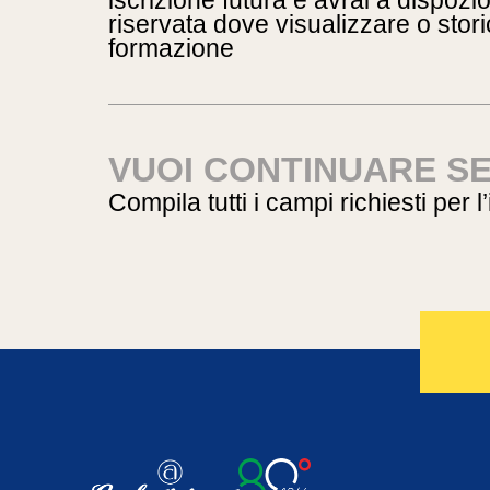
iscrizione futura e avrai a dispoz
riservata dove visualizzare o storic
formazione
VUOI CONTINUARE S
Compila tutti i campi richiesti per l