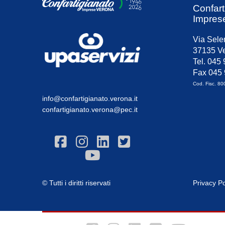
Confart
Impres
Via Sele
37135 Ve
Tel. 045
Fax 045
Cod. Fisc. 8
info@confartigianato.verona.it
confartigianato.verona@pec.it
© Tutti i diritti riservati
Privacy Po