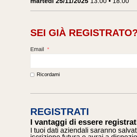
martedì 25/11/2025
13.00 • 18.00
SEI GIÀ REGISTRATO
Email
*
Ricordami
REGISTRATI
I vantaggi di essere registrat
I tuoi dati aziendali saranno salvat