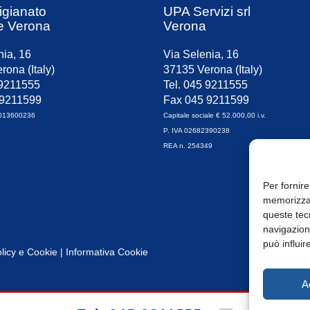
igianato
UPA Servizi srl
e Verona
Verona
nia, 16
Via Selenia, 16
rona (Italy)
37135 Verona (Italy)
 9211555
Tel. 045 9211555
 9211599
Fax 045 9211599
0013600236
Capitale sociale € 52.000,00 i.v.
P. IVA 02682390238
REA n. 254349
Per fornire
memorizzar
queste tec
navigazione
può influir
licy
e
Cookie
|
Informativa Cookie
A