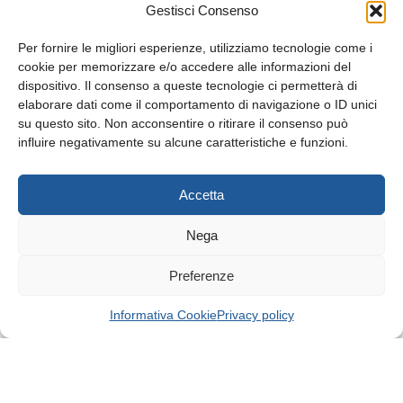
Tel. 045 9211555
Gestisci Consenso
Fax 045 9211599
Per fornire le migliori esperienze, utilizziamo tecnologie come i
cookie per memorizzare e/o accedere alle informazioni del
dispositivo. Il consenso a queste tecnologie ci permetterà di
elaborare dati come il comportamento di navigazione o ID unici
su questo sito. Non acconsentire o ritirare il consenso può
© Tutti i diritti riservati
influire negativamente su alcune caratteristiche e funzioni.
Privacy Policy
e
Cookie
|
Informativa Cookie
Accetta
Web Design: Baoblà
Nega
Preferenze
Informativa Cookie
Privacy policy