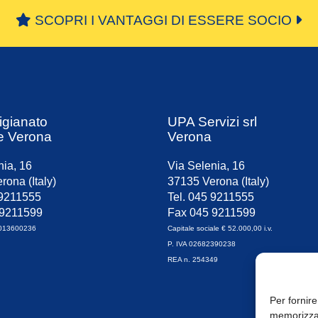
SCOPRI I VANTAGGI DI ESSERE SOCIO
igianato
UPA Servizi srl
e Verona
Verona
nia, 16
Via Selenia, 16
rona (Italy)
37135 Verona (Italy)
 9211555
Tel. 045 9211555
 9211599
Fax 045 9211599
0013600236
Capitale sociale € 52.000,00 i.v.
P. IVA 02682390238
REA n. 254349
Per fornire
memorizzar