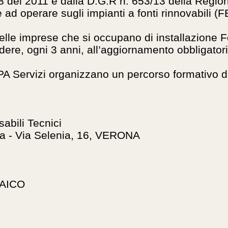
8 del 2011 e dalla D.G.R n. 653/13 della Region
ad operare sugli impianti a fonti rinnovabili (FE
i delle imprese che si occupano di installazion
ere, ogni 3 anni, all’aggiornamento obbligatori
A Servizi organizzano un percorso formativo di
abili Tecnici
a - Via Selenia, 16, VERONA
TAICO