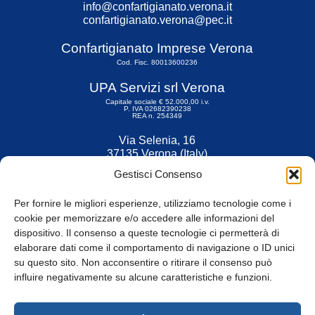
info@confartigianato.verona.it
confartigianato.verona@pec.it
Confartigianato Imprese Verona
Cod. Fisc. 80013600236
UPA Servizi srl Verona
Capitale sociale € 52.000,00 i.v.
P. IVA 02682390238
REA n. 254349
Via Selenia, 16
37135 Verona (Italy)
Tel. 045 9211555
Gestisci Consenso
Fax 045 9211599
Per fornire le migliori esperienze, utilizziamo tecnologie come i
cookie per memorizzare e/o accedere alle informazioni del
dispositivo. Il consenso a queste tecnologie ci permetterà di
elaborare dati come il comportamento di navigazione o ID unici
su questo sito. Non acconsentire o ritirare il consenso può
© Tutti i diritti riservati
influire negativamente su alcune caratteristiche e funzioni.
Privacy Policy
e
Cookie
|
Informativa Cookie